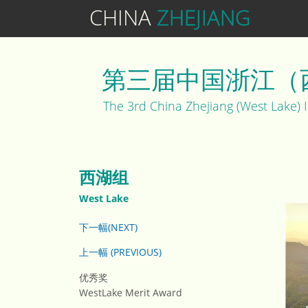
CHINA
ZHEJIANG
第三届中国浙江（
The 3rd China Zhejiang (West Lake) 
西湖组
West Lake
下一幅(NEXT)
上一幅 (PREVIOUS)
优秀奖
WestLake Merit Award