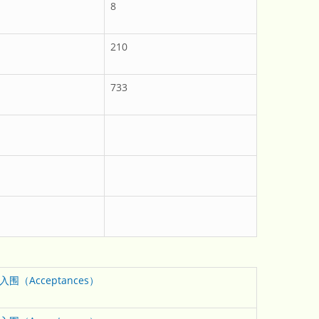
8
210
733
入围（Acceptances）