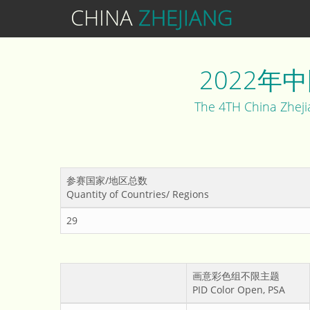
CHINA
ZHEJIANG
2022
The 4TH China Zheji
参赛国家/地区总数
Quantity of Countries/ Regions
29
画意彩色组不限主题
PID Color Open, PSA