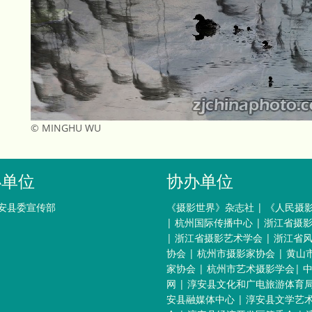
© MINGHU WU
办单位
协办单位
安县委宣传部
《摄影世界》杂志社
|
《人民摄
|
杭州国际传播中心
|
浙江省摄
|
浙江省摄影艺术学会
|
浙江省
协会
|
杭州市摄影家协会
|
黄山
家协会
|
杭州市艺术摄影学会
|
网
|
淳安县文化和广电旅游体育
安县融媒体中心
|
淳安县文学艺