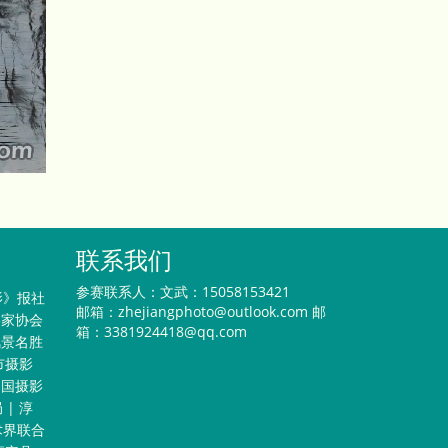
联系我们
参赛联系人：文武：15058153421
影》报社
邮箱：
zhejiangphoto@outlook.com
邮
影家协会
箱：3381924418@qq.com
风景名胜
市摄影
中国摄影
局
|
淳
术界联合