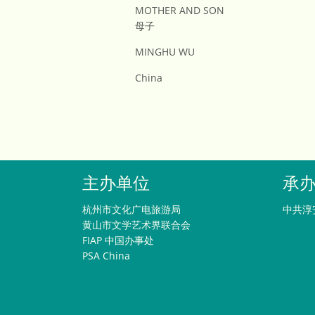
MOTHER AND SON
母子
MINGHU WU
China
主办单位
承
杭州市文化广电旅游局
中共淳
黄山市文学艺术界联合会
FIAP 中国办事处
PSA China