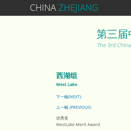
CHINA
ZHEJIANG
第三届
The 3rd China
西湖组
West Lake
下一幅(NEXT)
上一幅 (PREVIOUS)
优秀奖
WestLake Merit Award