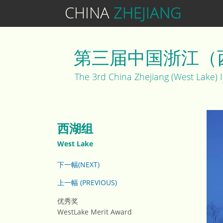
CHINA
ZHEJIANG
第三届中国浙江（
The 3rd China Zhejiang (West Lake) 
西湖组
West Lake
下一幅(NEXT)
上一幅 (PREVIOUS)
优秀奖
WestLake Merit Award